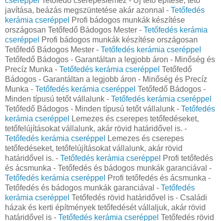
cseréppel
Tetőfedő cserepeslemez - Új tető építése, tető
javítása, beázás megszüntetése akár azonnal -
Tetőfedés
kerámia cseréppel
Profi bádogos munkák készítése
országosan Tetőfedő Bádogos Mester -
Tetőfedés kerámia
cseréppel
Profi bádogos munkák készítése országosan
Tetőfedő Bádogos Mester -
Tetőfedés kerámia cseréppel
Tetőfedő Bádogos - Garantáltan a legjobb áron - Minőség és
Precíz Munka -
Tetőfedés kerámia cseréppel
Tetőfedő
Bádogos - Garantáltan a legjobb áron - Minőség és Precíz
Munka -
Tetőfedés kerámia cseréppel
Tetőfedő Bádogos -
Minden típusú tetőt vállalunk -
Tetőfedés kerámia cseréppel
Tetőfedő Bádogos - Minden típusú tetőt vállalunk -
Tetőfedés
kerámia cseréppel
Lemezes és cserepes tetőfedéseket,
tetőfelújításokat vállalunk, akár rövid határidővel is. -
Tetőfedés kerámia cseréppel
Lemezes és cserepes
tetőfedéseket, tetőfelújításokat vállalunk, akár rövid
határidővel is. -
Tetőfedés kerámia cseréppel
Profi tetőfedés
és ácsmunka - Tetőfedés és bádogos munkák garanciával -
Tetőfedés kerámia cseréppel
Profi tetőfedés és ácsmunka -
Tetőfedés és bádogos munkák garanciával -
Tetőfedés
kerámia cseréppel
Tetőfedés rövid határidővel is - Családi
házak és kerti építmények tetőfedését vállaljuk, akár rövid
határidővel is -
Tetőfedés kerámia cseréppel
Tetőfedés rövid