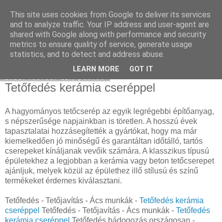
This site uses cookies from Google to deliver its services
Social keresőoptimalizálás
and to analyze traffic. Your IP address and user-agent are
shared with Google along with performance and security
metrics to ensure quality of service, generate usage
statistics, and to detect and address abuse.
▼
LEARN MORE
GOT IT
2022. február 11., péntek
Tetőfedés kerámia cseréppel
A hagyományos tetőcserép az egyik legrégebbi építőanyag,
s népszerűsége napjainkban is töretlen. A hosszú évek
tapasztalatai hozzásegítették a gyártókat, hogy ma már
kiemelkedően jó minőségű és garantáltan időtálló, tartós
cserepeket kínáljanak vevőik számára. A klasszikus típusú
épületekhez a legjobban a kerámia vagy beton tetőcserepet
ajánljuk, melyek közül az épülethez illő stílusú és színű
termékeket érdemes kiválasztani.
Tetőfedés - Tetőjavítás - Ács munkák -
Tetőfedés kerámia
cseréppel
Tetőfedés - Tetőjavítás - Ács munkák -
Tetőfedés
kerámia cseréppel
Tetőfedés bádogozás országosan -