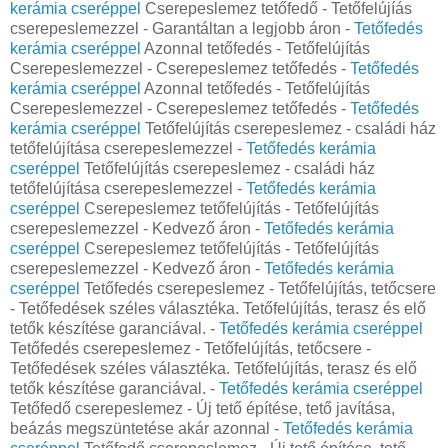
kerámia cseréppel
Cserepeslemez tetőfedő - Tetőfelújíás
cserepeslemezzel - Garantáltan a legjobb áron -
Tetőfedés
kerámia cseréppel
Azonnal tetőfedés - Tetőfelújítás
Cserepeslemezzel - Cserepeslemez tetőfedés -
Tetőfedés
kerámia cseréppel
Azonnal tetőfedés - Tetőfelújítás
Cserepeslemezzel - Cserepeslemez tetőfedés -
Tetőfedés
kerámia cseréppel
Tetőfelújítás cserepeslemez - családi ház
tetőfelújítása cserepeslemezzel -
Tetőfedés kerámia
cseréppel
Tetőfelújítás cserepeslemez - családi ház
tetőfelújítása cserepeslemezzel -
Tetőfedés kerámia
cseréppel
Cserepeslemez tetőfelújítás - Tetőfelújítás
cserepeslemezzel - Kedvező áron -
Tetőfedés kerámia
cseréppel
Cserepeslemez tetőfelújítás - Tetőfelújítás
cserepeslemezzel - Kedvező áron -
Tetőfedés kerámia
cseréppel
Tetőfedés cserepeslemez - Tetőfelújítás, tetőcsere
- Tetőfedések széles választéka. Tetőfelújítás, terasz és elő
tetők készítése garanciával. -
Tetőfedés kerámia cseréppel
Tetőfedés cserepeslemez - Tetőfelújítás, tetőcsere -
Tetőfedések széles választéka. Tetőfelújítás, terasz és elő
tetők készítése garanciával. -
Tetőfedés kerámia cseréppel
Tetőfedő cserepeslemez - Új tető építése, tető javítása,
beázás megszüntetése akár azonnal -
Tetőfedés kerámia