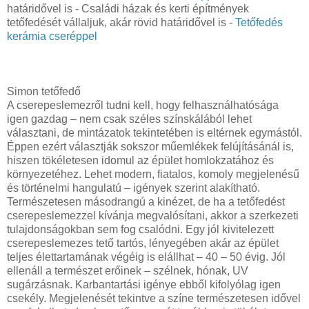
határidővel is - Családi házak és kerti építmények
tetőfedését vállaljuk, akár rövid határidővel is -
Tetőfedés
kerámia cseréppel
Simon tetőfedő
A cserepeslemezről tudni kell, hogy felhasználhatósága
igen gazdag – nem csak széles színskálából lehet
választani, de mintázatok tekintetében is eltérnek egymástól.
Éppen ezért választják sokszor műemlékek felújításánál is,
hiszen tökéletesen idomul az épület homlokzatához és
környezetéhez. Lehet modern, fiatalos, komoly megjelenésű
és történelmi hangulatú – igények szerint alakítható.
Természetesen másodrangú a kinézet, de ha a tetőfedést
cserepeslemezzel kívánja megvalósítani, akkor a szerkezeti
tulajdonságokban sem fog csalódni. Egy jól kivitelezett
cserepeslemezes tető tartós, lényegében akár az épület
teljes élettartamának végéig is elállhat – 40 – 50 évig. Jól
ellenáll a természet erőinek – szélnek, hónak, UV
sugárzásnak. Karbantartási igénye ebből kifolyólag igen
csekély. Megjelenését tekintve a színe természetesen idővel