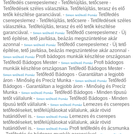
Tetőfedés cserepeslemez - Tetőfelújítás, tetőcsere -
Tetőfedések széles választéka. Tetőfelújítás, terasz és elő
tetők készítése garanciával. -
Tetőfedés
Simon tetőfedő Pomáz
cserepeslemez - Tetőfelújítás, tetőcsere - Tetőfedések széles
választéka. Tetőfelújítás, terasz és elő tetők készítése
garanciával. -
Tetőfedő cserepeslemez - Új
Simon tetőfedő Pomáz
tető építése, tető javítása, beázás megszüntetése akár
azonnal -
Tetőfedő cserepeslemez - Új tető
Simon tetőfedő Pomáz
építése, tető javítása, beázás megszüntetése akár azonnal -
Profi bádogos munkák készítése országosan
Simon tetőfedő Pomáz
Tetőfedő Bádogos Mester -
Profi bádogos
Simon tetőfedő Pomáz
munkák készítése országosan Tetőfedő Bádogos Mester -
Tetőfedő Bádogos - Garantáltan a legjobb
Simon tetőfedő Pomáz
áron - Minőség és Precíz Munka -
Tetőfedő
Simon tetőfedő Pomáz
Bádogos - Garantáltan a legjobb áron - Minőség és Precíz
Munka -
Tetőfedő Bádogos - Minden típusú
Simon tetőfedő Pomáz
tetőt vállalunk -
Tetőfedő Bádogos - Minden
Simon tetőfedő Pomáz
típusú tetőt vállalunk -
Lemezes és cserepes
Simon tetőfedő Pomáz
tetőfedéseket, tetőfelújításokat vállalunk, akár rövid
határidővel is. -
Lemezes és cserepes
Simon tetőfedő Pomáz
tetőfedéseket, tetőfelújításokat vállalunk, akár rövid
határidővel is. -
Profi tetőfedés és ácsmunka
Simon tetőfedő Pomáz