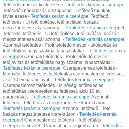
Tetőfedő munkák kivitelezése -
Tetőfedés kerámia cseréppel
Tetőfedés bádogozás országosan - Tetőfedő munkák
kivitelezése -
Tetőfedés kerámia cseréppel
Tetőfedő,
tetőfedés - Új tető építése, tető javítása, beázás
megszüntetése akár azonnal -
Tetőfedés kerámia cseréppel
Tetőfedő, tetőfedés - Új tető építése, tető javítása, beázás
megszüntetése akár azonnal -
Tetőfedés kerámia cseréppel
Azonnali tetőfedés - Profi tetőfedő mester - tetőjavítás és
tetőfelújítás nagy szakmai tapasztalattal -
Tetőfedés kerámia
cseréppel
Azonnali tetőfedés - Profi tetőfedő mester -
tetőjavítás és tetőfelújítás nagy szakmai tapasztalattal -
Tetőfedés kerámia cseréppel
Cserepeslemez tetőfedés -
Minőségi tetőfedés és tetőfelújítás cserepeslemez fedéssel,
akár 10 év garanciával. -
Tetőfedés kerámia cseréppel
Cserepeslemez tetőfedés - Minőségi tetőfedés és
tetőfelújítás cserepeslemez fedéssel, akár 10 év
garanciával. -
Tetőfedés kerámia cseréppel
Azonnali
tetőfedő - Tető beázás megszüntetése korrekt áron -
Tetőfedés kerámia cseréppel
Azonnali tetőfedő - Tető
beázás megszüntetése korrekt áron -
Tetőfedés kerámia
cseréppel
Cserepeslemez tetőfedő - Tetőfelújíás
cserepeslemezzel - Garantáltan a legjobb áron -
Tetőfedés