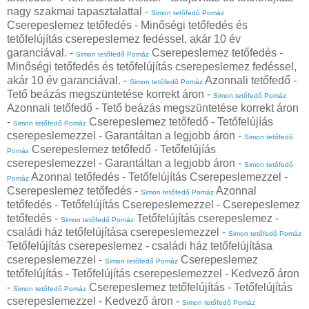
nagy szakmai tapasztalattal -
Simon tetőfedő Pomáz
Cserepeslemez tetőfedés - Minőségi tetőfedés és
tetőfelújítás cserepeslemez fedéssel, akár 10 év
garanciával. -
Cserepeslemez tetőfedés -
Simon tetőfedő Pomáz
Minőségi tetőfedés és tetőfelújítás cserepeslemez fedéssel,
akár 10 év garanciával. -
Azonnali tetőfedő -
Simon tetőfedő Pomáz
Tető beázás megszüntetése korrekt áron -
Simon tetőfedő Pomáz
Azonnali tetőfedő - Tető beázás megszüntetése korrekt áron
-
Cserepeslemez tetőfedő - Tetőfelújíás
Simon tetőfedő Pomáz
cserepeslemezzel - Garantáltan a legjobb áron -
Simon tetőfedő
Cserepeslemez tetőfedő - Tetőfelújíás
Pomáz
cserepeslemezzel - Garantáltan a legjobb áron -
Simon tetőfedő
Azonnal tetőfedés - Tetőfelújítás Cserepeslemezzel -
Pomáz
Cserepeslemez tetőfedés -
Azonnal
Simon tetőfedő Pomáz
tetőfedés - Tetőfelújítás Cserepeslemezzel - Cserepeslemez
tetőfedés -
Tetőfelújítás cserepeslemez -
Simon tetőfedő Pomáz
családi ház tetőfelújítása cserepeslemezzel -
Simon tetőfedő Pomáz
Tetőfelújítás cserepeslemez - családi ház tetőfelújítása
cserepeslemezzel -
Cserepeslemez
Simon tetőfedő Pomáz
tetőfelújítás - Tetőfelújítás cserepeslemezzel - Kedvező áron
-
Cserepeslemez tetőfelújítás - Tetőfelújítás
Simon tetőfedő Pomáz
cserepeslemezzel - Kedvező áron -
Simon tetőfedő Pomáz