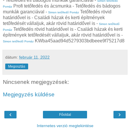
- Tetőfedés és bádogos munkák garanciával -
Simon tetőfedő
Profi tetőfedés és ácsmunka - Tetőfedés és bádogos
Pomáz
munkák garanciával -
Tetőfedés rövid
Simon tetőfedő Pomáz
határidővel is - Családi házak és kerti építmények
tetőfedését vállaljuk, akár rövid határidővel is -
Simon tetőfedő
Tetőfedés rövid határidővel is - Családi házak és kerti
Pomáz
építmények tetőfedését vállaljuk, akár rövid határidővel is -
KWba45aad94d5279303bdbeee9f75217d8
Simon tetőfedő Pomáz
dátum:
február 11, 2022
Megosztás
Nincsenek megjegyzések:
Megjegyzés küldése
‹
›
Főoldal
Internetes verzió megtekintése