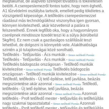
megfakulhat, de alapvető szerepét továbbra is tökéletesen
betölti. A cserepeslemezről fontos tudni, hogy nem éghető,
A1 tűzvédelmi osztályba tartozik, emellett pedig tökéletes a
vízszigetelő képessége. A tetőfedés cserepeslemezzel
ráadásul más technológiákhoz viszonyítva igen gyorsan,
könnyen kivitelezhető, akár közvetlenül a palára is
felszerelhető. Ennek legfőbb oka, hogy a hagyományos
cserépnek mindössze tizedét teszi ki a súlya (körülbelül
5kg/fm). Ez nem csak a gazdaságos szállítását teszi
lehetővé, de dolgozni is könnyebb vele. Alakíthatósága
szintén a jó tulajdonságai közé sorolható.
Tetőfedés - Tetőjavítás - Ács munkák -
Simon tetőfedő Pomáz
Tetőfedés - Tetőjavítás - Ács munkák -
Simon tetőfedő Pomáz
Tetőfedés bádogozás országosan - Tetőfedő munkák
kivitelezése -
Tetőfedés bádogozás
Simon tetőfedő Pomáz
országosan - Tetőfedő munkák kivitelezése -
Simon tetőfedő Pomáz
Tetőfedő, tetőfedés - Új tető építése, tető javítása, beázás
megszüntetése akár azonnal -
Tetőfedő,
Simon tetőfedő Pomáz
tetőfedés - Új tető építése, tető javítása, beázás
megszüntetése akár azonnal -
Azonnali
Simon tetőfedő Pomáz
tetőfedés - Profi tetőfedő mester - tetőjavítás és tetőfelújítás
nagy szakmai tapasztalattal -
Azonnali
Simon tetőfedő Pomáz
tetőfedés - Profi tetőfedő mester - tetőjavítás és tetőfelújítás