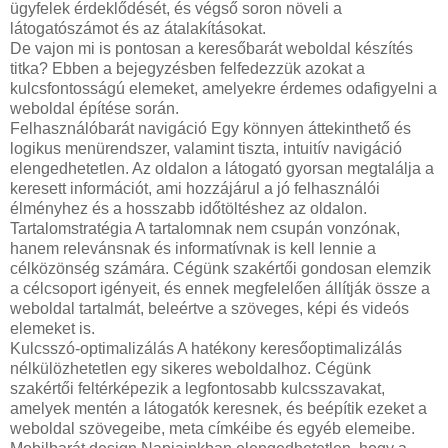
ügyfelek érdeklődését, és végső soron növeli a
látogatószámot és az átalakításokat.
De vajon mi is pontosan a keresőbarát weboldal készítés
titka? Ebben a bejegyzésben felfedezzük azokat a
kulcsfontosságú elemeket, amelyekre érdemes odafigyelni a
weboldal építése során.
Felhasználóbarát navigáció Egy könnyen áttekinthető és
logikus menürendszer, valamint tiszta, intuitív navigáció
elengedhetetlen. Az oldalon a látogató gyorsan megtalálja a
keresett információt, ami hozzájárul a jó felhasználói
élményhez és a hosszabb időtöltéshez az oldalon.
Tartalomstratégia A tartalomnak nem csupán vonzónak,
hanem relevánsnak és informatívnak is kell lennie a
célközönség számára. Cégünk szakértői gondosan elemzik
a célcsoport igényeit, és ennek megfelelően állítják össze a
weboldal tartalmát, beleértve a szöveges, képi és videós
elemeket is.
Kulcsszó-optimalizálás A hatékony keresőoptimalizálás
nélkülözhetetlen egy sikeres weboldalhoz. Cégünk
szakértői feltérképezik a legfontosabb kulcsszavakat,
amelyek mentén a látogatók keresnek, és beépítik ezeket a
weboldal szövegeibe, meta címkéibe és egyéb elemeibe.