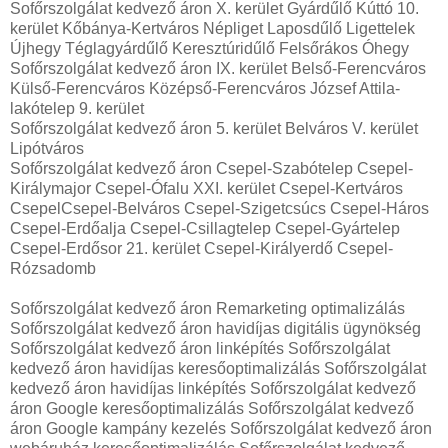
Sofőrszolgálat kedvező áron X. kerület Gyárdűlő Kúttó 10.
kerület Kőbánya-Kertváros Népliget Laposdűlő Ligettelek
Újhegy Téglagyárdűlő Keresztúridűlő Felsőrákos Óhegy
Sofőrszolgálat kedvező áron IX. kerület Belső-Ferencváros
Külső-Ferencváros Középső-Ferencváros József Attila-
lakótelep 9. kerület
Sofőrszolgálat kedvező áron 5. kerület Belváros V. kerület
Lipótváros
Sofőrszolgálat kedvező áron Csepel-Szabótelep Csepel-
Királymajor Csepel-Ófalu XXI. kerület Csepel-Kertváros
CsepelCsepel-Belváros Csepel-Szigetcsúcs Csepel-Háros
Csepel-Erdőalja Csepel-Csillagtelep Csepel-Gyártelep
Csepel-Erdősor 21. kerület Csepel-Királyerdő Csepel-
Rózsadomb
Sofőrszolgálat kedvező áron Remarketing optimalizálás
Sofőrszolgálat kedvező áron havidíjas digitális ügynökség
Sofőrszolgálat kedvező áron linképítés Sofőrszolgálat
kedvező áron havidíjas keresőoptimalizálás Sofőrszolgálat
kedvező áron havidíjas linképítés Sofőrszolgálat kedvező
áron Google keresőoptimalizálás Sofőrszolgálat kedvező
áron Google kampány kezelés Sofőrszolgálat kedvező áron