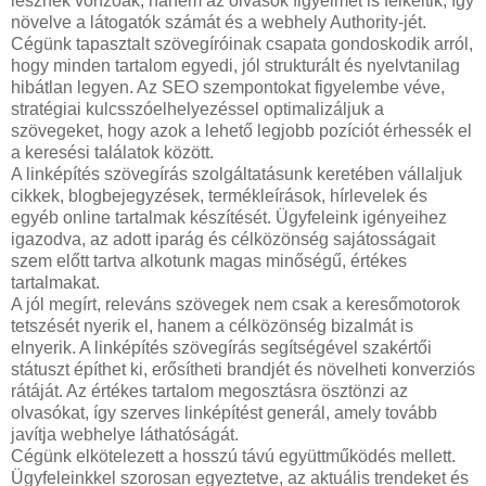
lesznek vonzóak, hanem az olvasók figyelmét is felkeltik, így
növelve a látogatók számát és a webhely Authority-jét.
Cégünk tapasztalt szövegíróinak csapata gondoskodik arról,
hogy minden tartalom egyedi, jól strukturált és nyelvtanilag
hibátlan legyen. Az SEO szempontokat figyelembe véve,
stratégiai kulcsszóelhelyezéssel optimalizáljuk a
szövegeket, hogy azok a lehető legjobb pozíciót érhessék el
a keresési találatok között.
A linképítés szövegírás szolgáltatásunk keretében vállaljuk
cikkek, blogbejegyzések, termékleírások, hírlevelek és
egyéb online tartalmak készítését. Ügyfeleink igényeihez
igazodva, az adott iparág és célközönség sajátosságait
szem előtt tartva alkotunk magas minőségű, értékes
tartalmakat.
A jól megírt, releváns szövegek nem csak a keresőmotorok
tetszését nyerik el, hanem a célközönség bizalmát is
elnyerik. A linképítés szövegírás segítségével szakértői
státuszt építhet ki, erősítheti brandjét és növelheti konverziós
rátáját. Az értékes tartalom megosztásra ösztönzi az
olvasókat, így szerves linképítést generál, amely tovább
javítja webhelye láthatóságát.
Cégünk elkötelezett a hosszú távú együttműködés mellett.
Ügyfeleinkkel szorosan egyeztetve, az aktuális trendeket és