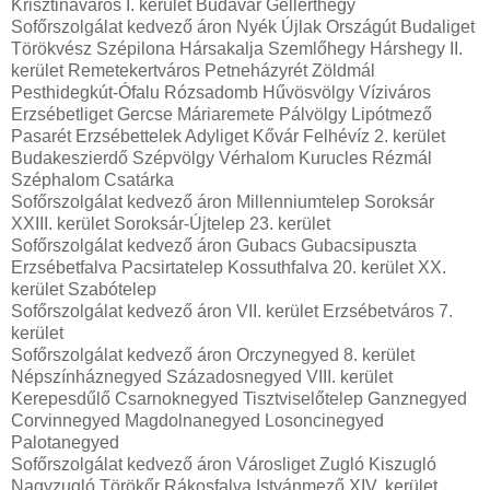
Krisztinaváros I. kerület Budavár Gellérthegy
Sofőrszolgálat kedvező áron Nyék Újlak Országút Budaliget
Törökvész Szépilona Hársakalja Szemlőhegy Hárshegy II.
kerület Remetekertváros Petneházyrét Zöldmál
Pesthidegkút-Ófalu Rózsadomb Hűvösvölgy Víziváros
Erzsébetliget Gercse Máriaremete Pálvölgy Lipótmező
Pasarét Erzsébettelek Adyliget Kővár Felhévíz 2. kerület
Budakeszierdő Szépvölgy Vérhalom Kurucles Rézmál
Széphalom Csatárka
Sofőrszolgálat kedvező áron Millenniumtelep Soroksár
XXIII. kerület Soroksár-Újtelep 23. kerület
Sofőrszolgálat kedvező áron Gubacs Gubacsipuszta
Erzsébetfalva Pacsirtatelep Kossuthfalva 20. kerület XX.
kerület Szabótelep
Sofőrszolgálat kedvező áron VII. kerület Erzsébetváros 7.
kerület
Sofőrszolgálat kedvező áron Orczynegyed 8. kerület
Népszínháznegyed Századosnegyed VIII. kerület
Kerepesdűlő Csarnoknegyed Tisztviselőtelep Ganznegyed
Corvinnegyed Magdolnanegyed Losoncinegyed
Palotanegyed
Sofőrszolgálat kedvező áron Városliget Zugló Kiszugló
Nagyzugló Törökőr Rákosfalva Istvánmező XIV. kerület