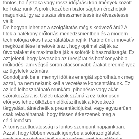
fontos, ha éjszaka vagy rossz időjárási körülmények között
kell utaznunk. A profik kezében biztonságban érezhetjük
magunkat, így az utazás stresszmentessé és élvezetessé
válik.
De hogyan lehet ez a szolgáltatás mégis kedvező árú? A
titok a hatékony erőforrás-menedzsmentben és a modern
technológia okos használatában rejlik. Partnerünk innovatív
megközelítése lehetővé teszi, hogy optimalizálják az
útvonalakat és maximalizálják a sofőrök kihasználtságát. Ez
azt jelenti, hogy kevesebb az üresjárat és hatékonyabb a
működés, ami végső soron alacsonyabb árakat eredményez
az ügyfelek számára.
Gondoljunk bele, mennyi időt és energiát spórolhatunk meg
azzal, ha nem nekünk kell a vezetésre koncentrálnunk. Ez
az idő felhasználható munkára, pihenésre vagy akár
szórakozásra is. Üzleti utazók számára ez különösen
előnyös lehet: útközben előkészíthetik a következő
tárgyalást, átnézhetik a prezentációjukat, vagy egyszerűen
csak relaxálhatnak, hogy frissen érkezzenek meg a
célállomásra.
A környezettudatosság is fontos szempont napjainkban.
Azzal, hogy többen veszik igénybe a sofőrszolgálatot,