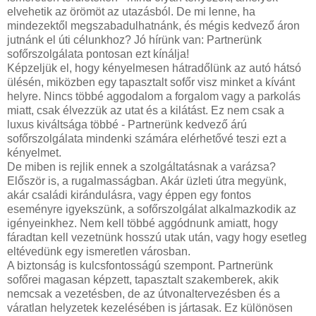
elvehetik az örömöt az utazásból. De mi lenne, ha
mindezektől megszabadulhatnánk, és mégis kedvező áron
jutnánk el úti célunkhoz? Jó hírünk van: Partnerünk
sofőrszolgálata pontosan ezt kínálja!
Képzeljük el, hogy kényelmesen hátradőlünk az autó hátsó
ülésén, miközben egy tapasztalt sofőr visz minket a kívánt
helyre. Nincs többé aggodalom a forgalom vagy a parkolás
miatt, csak élvezzük az utat és a kilátást. Ez nem csak a
luxus kiváltsága többé - Partnerünk kedvező árú
sofőrszolgálata mindenki számára elérhetővé teszi ezt a
kényelmet.
De miben is rejlik ennek a szolgáltatásnak a varázsa?
Először is, a rugalmasságban. Akár üzleti útra megyünk,
akár családi kirándulásra, vagy éppen egy fontos
eseményre igyekszünk, a sofőrszolgálat alkalmazkodik az
igényeinkhez. Nem kell többé aggódnunk amiatt, hogy
fáradtan kell vezetnünk hosszú utak után, vagy hogy esetleg
eltévedünk egy ismeretlen városban.
A biztonság is kulcsfontosságú szempont. Partnerünk
sofőrei magasan képzett, tapasztalt szakemberek, akik
nemcsak a vezetésben, de az útvonaltervezésben és a
váratlan helyzetek kezelésében is jártasak. Ez különösen