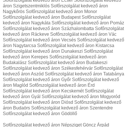
Sofőrszolgálat kedvező áron Ecser Sofőrszolgálat kedvező
áron Szigetszentmiklós Sofőrszolgálat kedvező áron
Nagykőrös Sofőrszolgálat kedvező áron Monor
Sofőrszolgálat kedvező áron Budapest Sofőrszolgálat
kedvező áron Nagykáta Sofőrszolgálat kedvező áron Pomáz
Sofőrszolgálat kedvező áron Százhalombatta Sofőrszolgálat
kedvező áron Ráckeve Sofőrszolgálat kedvező áron Vác
Sofőrszolgálat kedvező áron Vecsés Sofőrszolgálat kedvező
áron Nagytarcsa Sofőrszolgálat kedvező áron Kistarcsa
Sofőrszolgálat kedvező áron Dunakeszi Sofőrszolgálat
kedvező áron Kerepes Sofőrszolgálat kedvező áron
Budakalász Sofőrszolgálat kedvező áron Budakeszi
Sofőrszolgálat kedvező áron Székesfehérvár Sofőrszolgálat
kedvező áron Aszód Sofőrszolgálat kedvező áron Tatabánya
Sofőrszolgálat kedvező áron Győr Sofőrszolgálat kedvező
áron Maglód Sofőrszolgálat kedvező áron Érd
Sofőrszolgálat kedvező áron Kecskemét Sofőrszolgálat
kedvező áron Gyál Sofőrszolgálat kedvező áron Mogyoród
Sofőrszolgálat kedvező áron Diósd Sofőrszolgálat kedvező
áron Budaörs Sofőrszolgálat kedvező áron Szentendre
Sofőrszolgálat kedvező áron Gödöllő
Sofőrszolgálat kedvező áron Népsziget Göncz Árpád