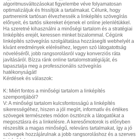
algoritmusváltozásokat figyelembe véve folyamatosan
optimalizáljuk és frissítjük a tartalmakat. Célunk, hogy
partnereink tartósan élvezhessék a linképítés szövegírás
előnyeit, és tartós sikereket érjenek el online jelenlétükkel.
Ha szeretné kihasználni a minőségi tartalom és a stratégiai
linképítés erejét, keressen minket bizalommal. Cégünk
linképítés szövegírás szolgáltatása hozzásegíti webhelyét a
kívánt eredmények eléréséhez, legyen szó látogatottság
növeléséről, jobb rangsorolásról vagy konverziós ráta
javításáról. Bízza ránk online tartalomstratégiáját, és
tapasztalja meg a professzionális szövegírás
hatékonyságát!
Kérdések és válaszok:
K: Miért fontos a minőségi tartalom a linképítés
szempontjából?
V: A minőségi tartalom kulcsfontosságú a linképítés
sikerességéhez, hiszen a jól megírt, informatív és értékes
szövegek természetes módon ösztönzik a látogatókat a
megosztásra és a linkelésre. A keresőmotorok is előnyben
részesítik a magas minőségű, releváns tartalmakat, így a jó
szövegek hozzájárulnak a jobb rangsoroláshoz és a szerves