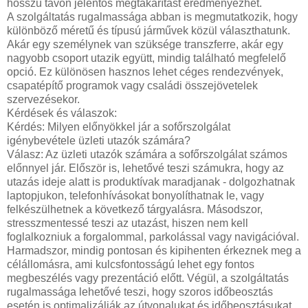
hosszú távon jelentős megtakarítást eredményezhet.
A szolgáltatás rugalmassága abban is megmutatkozik, hogy
különböző méretű és típusú járművek közül választhatunk.
Akár egy személynek van szüksége transzferre, akár egy
nagyobb csoport utazik együtt, mindig található megfelelő
opció. Ez különösen hasznos lehet céges rendezvények,
csapatépítő programok vagy családi összejövetelek
szervezésekor.
Kérdések és válaszok:
Kérdés: Milyen előnyökkel jár a sofőrszolgálat
igénybevétele üzleti utazók számára?
Válasz: Az üzleti utazók számára a sofőrszolgálat számos
előnnyel jár. Először is, lehetővé teszi számukra, hogy az
utazás ideje alatt is produktívak maradjanak - dolgozhatnak
laptopjukon, telefonhívásokat bonyolíthatnak le, vagy
felkészülhetnek a következő tárgyalásra. Másodszor,
stresszmentessé teszi az utazást, hiszen nem kell
foglalkozniuk a forgalommal, parkolással vagy navigációval.
Harmadszor, mindig pontosan és kipihenten érkeznek meg a
célállomásra, ami kulcsfontosságú lehet egy fontos
megbeszélés vagy prezentáció előtt. Végül, a szolgáltatás
rugalmassága lehetővé teszi, hogy szoros időbeosztás
esetén is optimalizálják az útvonalukat és időbeosztásukat.