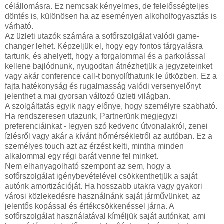
célállomásra. Ez nemcsak kényelmes, de felelősségteljes
döntés is, különösen ha az eseményen alkoholfogyasztás is
várható.
Az üzleti utazók számára a sofőrszolgálat valódi game-
changer lehet. Képzeljük el, hogy egy fontos tárgyalásra
tartunk, és ahelyett, hogy a forgalommal és a parkolással
kellene bajlódnunk, nyugodtan átnézhetjük a jegyzeteinket
vagy akár conference call-t bonyolíthatunk le útközben. Ez a
fajta hatékonyság és rugalmasság valódi versenyelőnyt
jelenthet a mai gyorsan változó üzleti világban.
A szolgáltatás egyik nagy előnye, hogy személyre szabható.
Ha rendszeresen utazunk, Partnerünk megjegyzi
preferenciáinkat - legyen szó kedvenc útvonalakról, zenei
ízlésről vagy akár a kívánt hőmérsékletről az autóban. Ez a
személyes touch azt az érzést kelti, mintha minden
alkalommal egy régi barát venne fel minket.
Nem elhanyagolható szempont az sem, hogy a
sofőrszolgálat igénybevételével csökkenthetjük a saját
autónk amortizációját. Ha hosszabb utakra vagy gyakori
városi közlekedésre használnánk saját járművünket, az
jelentős kopással és értékcsökkenéssel járna. A
sofőrszolgálat használatával kíméljük saját autónkat, ami