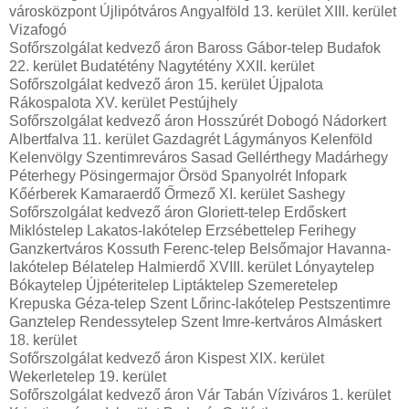
városközpont Újlipótváros Angyalföld 13. kerület XIII. kerület
Vizafogó
Sofőrszolgálat kedvező áron Baross Gábor-telep Budafok
22. kerület Budatétény Nagytétény XXII. kerület
Sofőrszolgálat kedvező áron 15. kerület Újpalota
Rákospalota XV. kerület Pestújhely
Sofőrszolgálat kedvező áron Hosszúrét Dobogó Nádorkert
Albertfalva 11. kerület Gazdagrét Lágymányos Kelenföld
Kelenvölgy Szentimreváros Sasad Gellérthegy Madárhegy
Péterhegy Pösingermajor Örsöd Spanyolrét Infopark
Kőérberek Kamaraerdő Őrmező XI. kerület Sashegy
Sofőrszolgálat kedvező áron Gloriett-telep Erdőskert
Miklóstelep Lakatos-lakótelep Erzsébettelep Ferihegy
Ganzkertváros Kossuth Ferenc-telep Belsőmajor Havanna-
lakótelep Bélatelep Halmierdő XVIII. kerület Lónyaytelep
Bókaytelep Újpéteritelep Liptáktelep Szemeretelep
Krepuska Géza-telep Szent Lőrinc-lakótelep Pestszentimre
Ganztelep Rendessytelep Szent Imre-kertváros Almáskert
18. kerület
Sofőrszolgálat kedvező áron Kispest XIX. kerület
Wekerletelep 19. kerület
Sofőrszolgálat kedvező áron Vár Tabán Víziváros 1. kerület