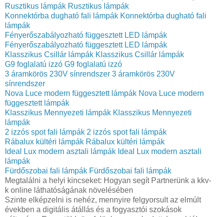
Rusztikus lámpák
Rusztikus lámpák
Konnektórba dugható fali lámpák
Konnektórba dugható fali
lámpák
Fényerőszabályozható függesztett LED lámpák
Fényerőszabályozható függesztett LED lámpák
Klasszikus Csillár lámpák
Klasszikus Csillár lámpák
G9 foglalatú izzó
G9 foglalatú izzó
3 áramkörös 230V sínrendszer
3 áramkörös 230V
sínrendszer
Nova Luce modern függesztett lámpák
Nova Luce modern
függesztett lámpák
Klasszikus Mennyezeti lámpák
Klasszikus Mennyezeti
lámpák
2 izzós spot fali lámpák
2 izzós spot fali lámpák
Rábalux kültéri lámpák
Rábalux kültéri lámpák
Ideal Lux modern asztali lámpák
Ideal Lux modern asztali
lámpák
Fürdőszobai fali lámpák
Fürdőszobai fali lámpák
Megtalálni a helyi kincseket: Hogyan segít Partnerünk a kkv-
k online láthatóságának növelésében
Szinte elképzelni is nehéz, mennyire felgyorsult az elmúlt
években a digitális átállás és a fogyasztói szokások