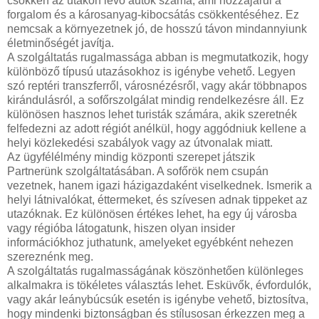
csökken az utakon lévő autók száma, ami hozzájárul a
forgalom és a károsanyag-kibocsátás csökkentéséhez. Ez
nemcsak a környezetnek jó, de hosszú távon mindannyiunk
életminőségét javítja.
A szolgáltatás rugalmassága abban is megmutatkozik, hogy
különböző típusú utazásokhoz is igénybe vehető. Legyen
szó reptéri transzferről, városnézésről, vagy akár többnapos
kirándulásról, a sofőrszolgálat mindig rendelkezésre áll. Ez
különösen hasznos lehet turisták számára, akik szeretnék
felfedezni az adott régiót anélkül, hogy aggódniuk kellene a
helyi közlekedési szabályok vagy az útvonalak miatt.
Az ügyfélélmény mindig központi szerepet játszik
Partnerünk szolgáltatásában. A sofőrök nem csupán
vezetnek, hanem igazi házigazdaként viselkednek. Ismerik a
helyi látnivalókat, éttermeket, és szívesen adnak tippeket az
utazóknak. Ez különösen értékes lehet, ha egy új városba
vagy régióba látogatunk, hiszen olyan insider
információkhoz juthatunk, amelyeket egyébként nehezen
szereznénk meg.
A szolgáltatás rugalmasságának köszönhetően különleges
alkalmakra is tökéletes választás lehet. Esküvők, évfordulók,
vagy akár leánybúcsúk esetén is igénybe vehető, biztosítva,
hogy mindenki biztonságban és stílusosan érkezzen meg a