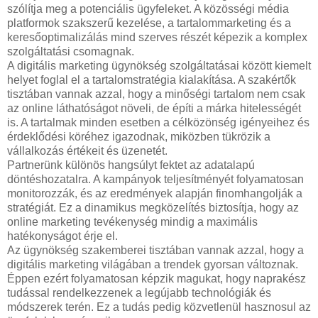
szólítja meg a potenciális ügyfeleket. A közösségi média
platformok szakszerű kezelése, a tartalommarketing és a
keresőoptimalizálás mind szerves részét képezik a komplex
szolgáltatási csomagnak.
A digitális marketing ügynökség szolgáltatásai között kiemelt
helyet foglal el a tartalomstratégia kialakítása. A szakértők
tisztában vannak azzal, hogy a minőségi tartalom nem csak
az online láthatóságot növeli, de építi a márka hitelességét
is. A tartalmak minden esetben a célközönség igényeihez és
érdeklődési köréhez igazodnak, miközben tükrözik a
vállalkozás értékeit és üzenetét.
Partnerünk különös hangsúlyt fektet az adatalapú
döntéshozatalra. A kampányok teljesítményét folyamatosan
monitorozzák, és az eredmények alapján finomhangolják a
stratégiát. Ez a dinamikus megközelítés biztosítja, hogy az
online marketing tevékenység mindig a maximális
hatékonyságot érje el.
Az ügynökség szakemberei tisztában vannak azzal, hogy a
digitális marketing világában a trendek gyorsan változnak.
Éppen ezért folyamatosan képzik magukat, hogy naprakész
tudással rendelkezzenek a legújabb technológiák és
módszerek terén. Ez a tudás pedig közvetlenül hasznosul az