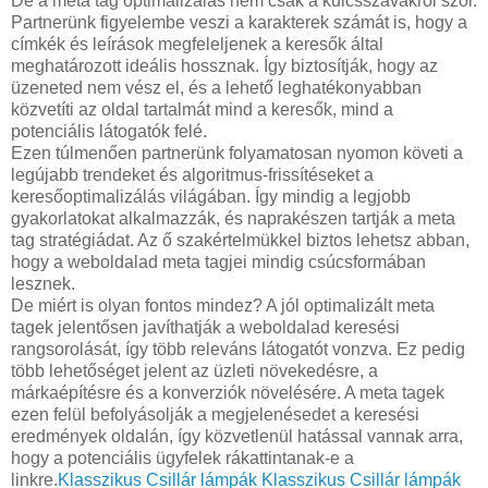
De a meta tag optimalizálás nem csak a kulcsszavakról szól.
Partnerünk figyelembe veszi a karakterek számát is, hogy a
címkék és leírások megfeleljenek a keresők által
meghatározott ideális hossznak. Így biztosítják, hogy az
üzeneted nem vész el, és a lehető leghatékonyabban
közvetíti az oldal tartalmát mind a keresők, mind a
potenciális látogatók felé.
Ezen túlmenően partnerünk folyamatosan nyomon követi a
legújabb trendeket és algoritmus-frissítéseket a
keresőoptimalizálás világában. Így mindig a legjobb
gyakorlatokat alkalmazzák, és naprakészen tartják a meta
tag stratégiádat. Az ő szakértelmükkel biztos lehetsz abban,
hogy a weboldalad meta tagjei mindig csúcsformában
lesznek.
De miért is olyan fontos mindez? A jól optimalizált meta
tagek jelentősen javíthatják a weboldalad keresési
rangsorolását, így több releváns látogatót vonzva. Ez pedig
több lehetőséget jelent az üzleti növekedésre, a
márkaépítésre és a konverziók növelésére. A meta tagek
ezen felül befolyásolják a megjelenésedet a keresési
eredmények oldalán, így közvetlenül hatással vannak arra,
hogy a potenciális ügyfelek rákattintanak-e a
linkre.
Klasszikus Csillár lámpák
Klasszikus Csillár lámpák