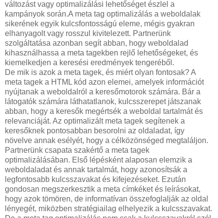
változást vagy optimalizálási lehetőséget észlel a
kampányok során.A meta tag optimalizálás a weboldalak
sikerének egyik kulcsfontosságú eleme, mégis gyakran
elhanyagolt vagy rosszul kivitelezett. Partnerünk
szolgáltatása azonban segít abban, hogy weboldalad
kihasználhassa a meta tagekben rejlő lehetőségeket, és
kiemelkedjen a keresési eredmények tengeréből.
De mik is azok a meta tagek, és miért olyan fontosak? A
meta tagek a HTML kód azon elemei, amelyek információt
nyújtanak a weboldalról a keresőmotorok számára. Bár a
látogatók számára láthatatlanok, kulcsszerepet játszanak
abban, hogy a keresők megértsék a weboldal tartalmát és
relevanciáját. Az optimalizált meta tagek segítenek a
keresőknek pontosabban besorolni az oldaladat, így
növelve annak esélyét, hogy a célközönséged megtaláljon.
Partnerünk csapata szakértő a meta tagek
optimalizálásában. Első lépésként alaposan elemzik a
weboldaladat és annak tartalmát, hogy azonosítsák a
legfontosabb kulcsszavakat és kifejezéseket. Ezután
gondosan megszerkesztik a meta címkéket és leírásokat,
hogy azok tömören, de informatívan összefoglalják az oldal
lényegét, miközben stratégiailag elhelyezik a kulcsszavakat.