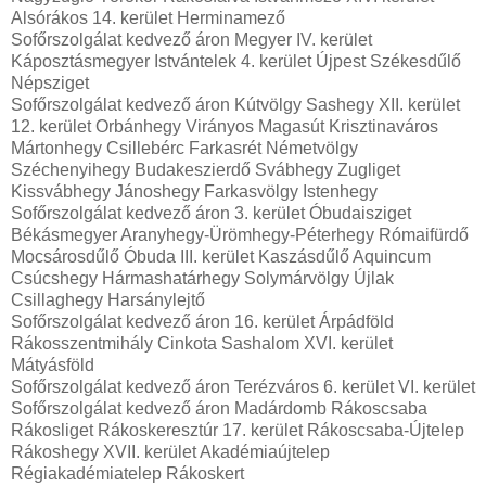
Alsórákos 14. kerület Herminamező
Sofőrszolgálat kedvező áron Megyer IV. kerület
Káposztásmegyer Istvántelek 4. kerület Újpest Székesdűlő
Népsziget
Sofőrszolgálat kedvező áron Kútvölgy Sashegy XII. kerület
12. kerület Orbánhegy Virányos Magasút Krisztinaváros
Mártonhegy Csillebérc Farkasrét Németvölgy
Széchenyihegy Budakeszierdő Svábhegy Zugliget
Kissvábhegy Jánoshegy Farkasvölgy Istenhegy
Sofőrszolgálat kedvező áron 3. kerület Óbudaisziget
Békásmegyer Aranyhegy-Ürömhegy-Péterhegy Rómaifürdő
Mocsárosdűlő Óbuda III. kerület Kaszásdűlő Aquincum
Csúcshegy Hármashatárhegy Solymárvölgy Újlak
Csillaghegy Harsánylejtő
Sofőrszolgálat kedvező áron 16. kerület Árpádföld
Rákosszentmihály Cinkota Sashalom XVI. kerület
Mátyásföld
Sofőrszolgálat kedvező áron Terézváros 6. kerület VI. kerület
Sofőrszolgálat kedvező áron Madárdomb Rákoscsaba
Rákosliget Rákoskeresztúr 17. kerület Rákoscsaba-Újtelep
Rákoshegy XVII. kerület Akadémiaújtelep
Régiakadémiatelep Rákoskert