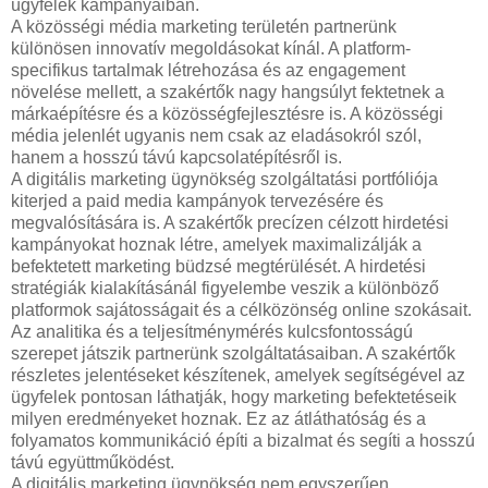
ügyfelek kampányaiban.
A közösségi média marketing területén partnerünk
különösen innovatív megoldásokat kínál. A platform-
specifikus tartalmak létrehozása és az engagement
növelése mellett, a szakértők nagy hangsúlyt fektetnek a
márkaépítésre és a közösségfejlesztésre is. A közösségi
média jelenlét ugyanis nem csak az eladásokról szól,
hanem a hosszú távú kapcsolatépítésről is.
A digitális marketing ügynökség szolgáltatási portfóliója
kiterjed a paid media kampányok tervezésére és
megvalósítására is. A szakértők precízen célzott hirdetési
kampányokat hoznak létre, amelyek maximalizálják a
befektetett marketing büdzsé megtérülését. A hirdetési
stratégiák kialakításánál figyelembe veszik a különböző
platformok sajátosságait és a célközönség online szokásait.
Az analitika és a teljesítménymérés kulcsfontosságú
szerepet játszik partnerünk szolgáltatásaiban. A szakértők
részletes jelentéseket készítenek, amelyek segítségével az
ügyfelek pontosan láthatják, hogy marketing befektetéseik
milyen eredményeket hoznak. Ez az átláthatóság és a
folyamatos kommunikáció építi a bizalmat és segíti a hosszú
távú együttműködést.
A digitális marketing ügynökség nem egyszerűen