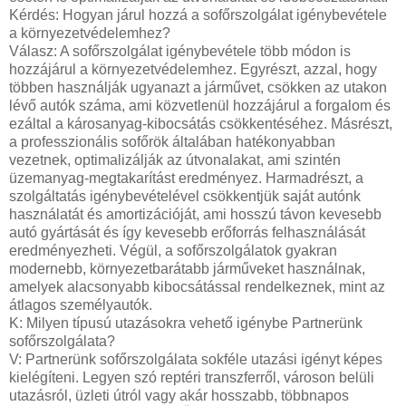
Kérdés: Hogyan járul hozzá a sofőrszolgálat igénybevétele
a környezetvédelemhez?
Válasz: A sofőrszolgálat igénybevétele több módon is
hozzájárul a környezetvédelemhez. Egyrészt, azzal, hogy
többen használják ugyanazt a járművet, csökken az utakon
lévő autók száma, ami közvetlenül hozzájárul a forgalom és
ezáltal a károsanyag-kibocsátás csökkentéséhez. Másrészt,
a professzionális sofőrök általában hatékonyabban
vezetnek, optimalizálják az útvonalakat, ami szintén
üzemanyag-megtakarítást eredményez. Harmadrészt, a
szolgáltatás igénybevételével csökkentjük saját autónk
használatát és amortizációját, ami hosszú távon kevesebb
autó gyártását és így kevesebb erőforrás felhasználását
eredményezheti. Végül, a sofőrszolgálatok gyakran
modernebb, környezetbarátabb járműveket használnak,
amelyek alacsonyabb kibocsátással rendelkeznek, mint az
átlagos személyautók.
K: Milyen típusú utazásokra vehető igénybe Partnerünk
sofőrszolgálata?
V: Partnerünk sofőrszolgálata sokféle utazási igényt képes
kielégíteni. Legyen szó reptéri transzferről, városon belüli
utazásról, üzleti útról vagy akár hosszabb, többnapos