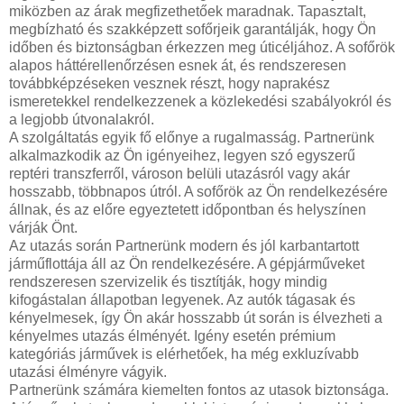
miközben az árak megfizethetőek maradnak. Tapasztalt,
megbízható és szakképzett sofőrjeik garantálják, hogy Ön
időben és biztonságban érkezzen meg úticéljához. A sofőrök
alapos háttérellenőrzésen esnek át, és rendszeresen
továbbképzéseken vesznek részt, hogy naprakész
ismeretekkel rendelkezzenek a közlekedési szabályokról és
a legjobb útvonalakról.
A szolgáltatás egyik fő előnye a rugalmasság. Partnerünk
alkalmazkodik az Ön igényeihez, legyen szó egyszerű
reptéri transzferről, városon belüli utazásról vagy akár
hosszabb, többnapos útról. A sofőrök az Ön rendelkezésére
állnak, és az előre egyeztetett időpontban és helyszínen
várják Önt.
Az utazás során Partnerünk modern és jól karbantartott
járműflottája áll az Ön rendelkezésére. A gépjárműveket
rendszeresen szervizelik és tisztítják, hogy mindig
kifogástalan állapotban legyenek. Az autók tágasak és
kényelmesek, így Ön akár hosszabb út során is élvezheti a
kényelmes utazás élményét. Igény esetén prémium
kategóriás járművek is elérhetőek, ha még exkluzívabb
utazási élményre vágyik.
Partnerünk számára kiemelten fontos az utasok biztonsága.