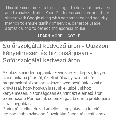
This site uses cookies from Google to deliver its services
Social keresőoptimalizálás
and to analyze traffic. Your IP address and user-agent are
shared with Google along with performance and security
metrics to ensure quality of service, generate usage
statistics, and to detect and address abuse.
▼
LEARN MORE
GOT IT
2025. április 19., szombat
Sofőrszolgálat kedvező áron - Utazzon
kényelmesen és biztonságosan -
Sofőrszolgálat kedvező áron
Az utazás mindennapjaink szerves részét képezi, legyen
szó munkába járásról, üzleti útról vagy szabadidős
programokról. Azonban sokszor szembesülünk azzal a
kihívással, hogy hogyan jussunk el úticélunkhoz
kényelmesen, biztonságosan és mindezt elérhető áron.
Szerencsére Partnerünk sofőrszolgálata erre a problémára
kínál megoldást.
Partnerünk elkötelezett amellett, hogy utasai a lehető
legmagasabb színvonalú szolgáltatásban részesüljenek,