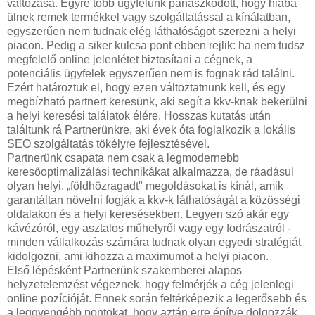
változása. Egyre több ügyfelünk panaszkodott, hogy hiába
ülnek remek termékkel vagy szolgáltatással a kínálatban,
egyszerűen nem tudnak elég láthatóságot szerezni a helyi
piacon. Pedig a siker kulcsa pont ebben rejlik: ha nem tudsz
megfelelő online jelenlétet biztosítani a cégnek, a
potenciális ügyfelek egyszerűen nem is fognak rád találni.
Ezért határoztuk el, hogy ezen változtatnunk kell, és egy
megbízható partnert keresünk, aki segít a kkv-knak bekerülni
a helyi keresési találatok élére. Hosszas kutatás után
találtunk rá Partnerünkre, aki évek óta foglalkozik a lokális
SEO szolgáltatás tökélyre fejlesztésével.
Partnerünk csapata nem csak a legmodernebb
keresőoptimalizálási technikákat alkalmazza, de ráadásul
olyan helyi, „földhözragadt" megoldásokat is kínál, amik
garantáltan növelni fogják a kkv-k láthatóságát a közösségi
oldalakon és a helyi keresésekben. Legyen szó akár egy
kávézóról, egy asztalos műhelyről vagy egy fodrászatról -
minden vállalkozás számára tudnak olyan egyedi stratégiát
kidolgozni, ami kihozza a maximumot a helyi piacon.
Első lépésként Partnerünk szakemberei alapos
helyzetelemzést végeznek, hogy felmérjék a cég jelenlegi
online pozícióját. Ennek során feltérképezik a legerősebb és
a leggyengébb pontokat, hogy aztán erre építve dolgozzák