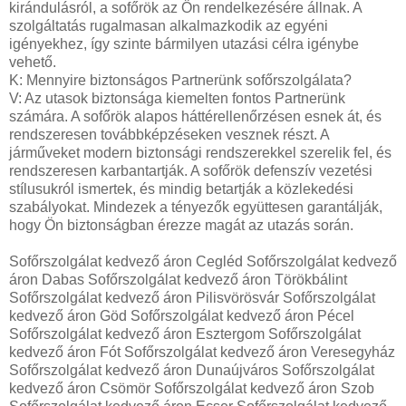
kirándulásról, a sofőrök az Ön rendelkezésére állnak. A
szolgáltatás rugalmasan alkalmazkodik az egyéni
igényekhez, így szinte bármilyen utazási célra igénybe
vehető.
K: Mennyire biztonságos Partnerünk sofőrszolgálata?
V: Az utasok biztonsága kiemelten fontos Partnerünk
számára. A sofőrök alapos háttérellenőrzésen esnek át, és
rendszeresen továbbképzéseken vesznek részt. A
járműveket modern biztonsági rendszerekkel szerelik fel, és
rendszeresen karbantartják. A sofőrök defenszív vezetési
stílusukról ismertek, és mindig betartják a közlekedési
szabályokat. Mindezek a tényezők együttesen garantálják,
hogy Ön biztonságban érezze magát az utazás során.
Sofőrszolgálat kedvező áron Cegléd Sofőrszolgálat kedvező
áron Dabas Sofőrszolgálat kedvező áron Törökbálint
Sofőrszolgálat kedvező áron Pilisvörösvár Sofőrszolgálat
kedvező áron Göd Sofőrszolgálat kedvező áron Pécel
Sofőrszolgálat kedvező áron Esztergom Sofőrszolgálat
kedvező áron Fót Sofőrszolgálat kedvező áron Veresegyház
Sofőrszolgálat kedvező áron Dunaújváros Sofőrszolgálat
kedvező áron Csömör Sofőrszolgálat kedvező áron Szob