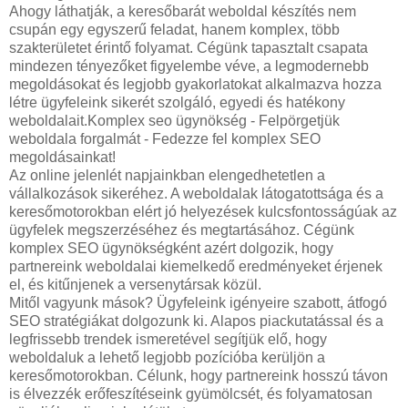
Ahogy láthatják, a keresőbarát weboldal készítés nem
csupán egy egyszerű feladat, hanem komplex, több
szakterületet érintő folyamat. Cégünk tapasztalt csapata
mindezen tényezőket figyelembe véve, a legmodernebb
megoldásokat és legjobb gyakorlatokat alkalmazva hozza
létre ügyfeleink sikerét szolgáló, egyedi és hatékony
weboldalait.Komplex seo ügynökség - Felpörgetjük
weboldala forgalmát - Fedezze fel komplex SEO
megoldásainkat!
Az online jelenlét napjainkban elengedhetetlen a
vállalkozások sikeréhez. A weboldalak látogatottsága és a
keresőmotorokban elért jó helyezések kulcsfontosságúak az
ügyfelek megszerzéséhez és megtartásához. Cégünk
komplex SEO ügynökségként azért dolgozik, hogy
partnereink weboldalai kiemelkedő eredményeket érjenek
el, és kitűnjenek a versenytársak közül.
Mitől vagyunk mások? Ügyfeleink igényeire szabott, átfogó
SEO stratégiákat dolgozunk ki. Alapos piackutatással és a
legfrissebb trendek ismeretével segítjük elő, hogy
weboldaluk a lehető legjobb pozícióba kerüljön a
keresőmotorokban. Célunk, hogy partnereink hosszú távon
is élvezzék erőfeszítéseink gyümölcsét, és folyamatosan