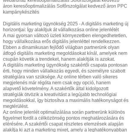
webáruház keresőoptimalizálás Sofőrszolgálat kedvező
áron keresőoptimalizálás Sofőrszolgálat kedvező áron PPC
kampánykészítés
Digitális marketing ügynökség 2025 - A digitális marketing új
horizontjai: Így alakítjuk át vállalkozása online jelenlétét
A mai gyorsan változó üzleti környezetben elengedhetetlen,
hogy vállalkozása erős digitális jelenléttel rendelkezzen.
Ebben a dinamikusan fejlődő világban partnerünk olyan
átfogó digitális marketing megoldásokat kínál, amelyek nem
csupán követik a trendeket, hanem alakítják is azokat.
A digitális marketing ügynökség szakértői csapata pontosan
érti, hogy minden vállalkozás egyedi, és személyre szabott
stratégiára van szüksége. Az online térben való sikeres
megjelenés már régóta nem csak egy opció, hanem
alapvető követelmény. A szakértők által kidolgozott
stratégiák ötvözik a kreativitást a legújabb technológiai
megoldásokkal, így biztosítva a maximális hatékonyságot és
megtérülést.
Az online jelenlét optimalizálása során partnerünk különös
figyelmet fordít a célközönség pontos meghatározására és
elérésére. A szakértői csapat részletes elemzések alapján
alakítja ki azt a marketing mixet, amely a leghatékonyabban