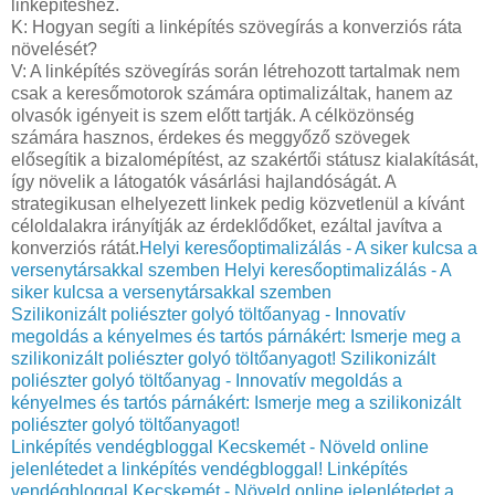
linképítéshez.
K: Hogyan segíti a linképítés szövegírás a konverziós ráta
növelését?
V: A linképítés szövegírás során létrehozott tartalmak nem
csak a keresőmotorok számára optimalizáltak, hanem az
olvasók igényeit is szem előtt tartják. A célközönség
számára hasznos, érdekes és meggyőző szövegek
elősegítik a bizalomépítést, az szakértői státusz kialakítását,
így növelik a látogatók vásárlási hajlandóságát. A
strategikusan elhelyezett linkek pedig közvetlenül a kívánt
céloldalakra irányítják az érdeklődőket, ezáltal javítva a
konverziós rátát.
Helyi keresőoptimalizálás - A siker kulcsa a
versenytársakkal szemben
Helyi keresőoptimalizálás - A
siker kulcsa a versenytársakkal szemben
Szilikonizált poliészter golyó töltőanyag - Innovatív
megoldás a kényelmes és tartós párnákért: Ismerje meg a
szilikonizált poliészter golyó töltőanyagot!
Szilikonizált
poliészter golyó töltőanyag - Innovatív megoldás a
kényelmes és tartós párnákért: Ismerje meg a szilikonizált
poliészter golyó töltőanyagot!
Linképítés vendégbloggal Kecskemét - Növeld online
jelenlétedet a linképítés vendégbloggal!
Linképítés
vendégbloggal Kecskemét - Növeld online jelenlétedet a