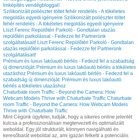
linképítés vendégbloggal!
Szilikonizált poliészter töltet fehér rendelés - A tökéletes
megoldás egyedi igényeire
Szilikonizált poliészter töltet
fehér rendelés - A tökéletes megoldás egyedi igényeire
Liszt Ferenc Repülőtéri Parkoló - Gondtalan utazás
repülőtéri parkolással - Fedezze fel Partnerünk
szolgáltatásait!
Liszt Ferenc Repülőtéri Parkoló - Gondtalan
utazás repülőtéri parkolással - Fedezze fel Partnerünk
szolgáltatásait!
Prémium és luxus lakóautó bérlés - Fedezd fel a szabadság
új dimenzióját: Prémium és luxus lakóautó bérlés a tökéletes
utazáshoz
Prémium és luxus lakóautó bérlés - Fedezd fel a
szabadság új dimenzióját: Prémium és luxus lakóautó
bérlés a tökéletes utazáshoz
Chaturbate room Traffic - Beyond the Camera: How
Webcam Models Thrive with Chaturbate Traffic
Chaturbate
room Traffic - Beyond the Camera: How Webcam Models
Thrive with Chaturbate Traffic
Mint Cégünk ügyfelei, tudják, hogy a sikeres online jelenlét
kulcsa a professzionálisan megtervezett és optimalizált
weboldal. Egy jól strukturált, könnyen navigálható és
keresőbarát weboldal az, ami igazán felkelti a potenciális