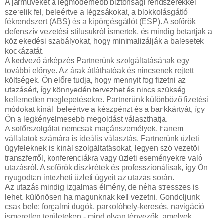
A járműveket a legmodernebb biztonsági rendszerekkel
szerelik fel, beleértve a légzsákokat, a blokkolásgátló
fékrendszert (ABS) és a kipörgésgátlót (ESP). A sofőrök
defenszív vezetési stílusukról ismertek, és mindig betartják a
közlekedési szabályokat, hogy minimalizálják a balesetek
kockázatát.
A kedvező árképzés Partnerünk szolgáltatásának egy
további előnye. Az árak átláthatóak és nincsenek rejtett
költségek. Ön előre tudja, hogy mennyit fog fizetni az
utazásért, így könnyedén tervezhet és nincs szükség
kellemetlen meglepetésekre. Partnerünk különböző fizetési
módokat kínál, beleértve a készpénzt és a bankkártyát, így
Ön a legkényelmesebb megoldást választhatja.
A sofőrszolgálat nemcsak magánszemélyek, hanem
vállalatok számára is ideális választás. Partnerünk üzleti
ügyfeleknek is kínál szolgáltatásokat, legyen szó vezetői
transzferről, konferenciákra vagy üzleti eseményekre való
utazásról. A sofőrök diszkrétek és professzionálisak, így Ön
nyugodtan intézheti üzleti ügyeit az utazás során.
Az utazás mindig izgalmas élmény, de néha stresszes is
lehet, különösen ha magunknak kell vezetni. Gondoljunk
csak bele: forgalmi dugók, parkolóhely-keresés, navigáció
ismeretlen területeken - mind olyan tényezők, amelyek