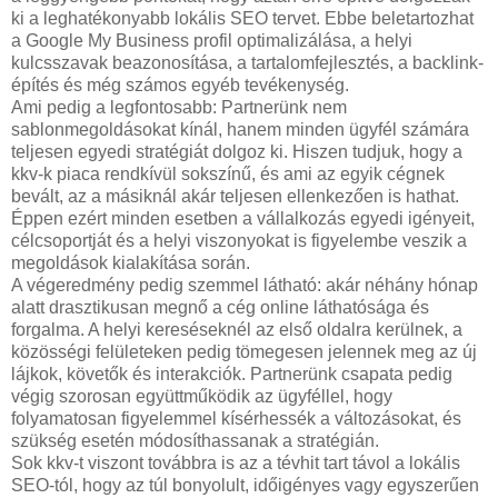
ki a leghatékonyabb lokális SEO tervet. Ebbe beletartozhat
a Google My Business profil optimalizálása, a helyi
kulcsszavak beazonosítása, a tartalomfejlesztés, a backlink-
építés és még számos egyéb tevékenység.
Ami pedig a legfontosabb: Partnerünk nem
sablonmegoldásokat kínál, hanem minden ügyfél számára
teljesen egyedi stratégiát dolgoz ki. Hiszen tudjuk, hogy a
kkv-k piaca rendkívül sokszínű, és ami az egyik cégnek
bevált, az a másiknál akár teljesen ellenkezően is hathat.
Éppen ezért minden esetben a vállalkozás egyedi igényeit,
célcsoportját és a helyi viszonyokat is figyelembe veszik a
megoldások kialakítása során.
A végeredmény pedig szemmel látható: akár néhány hónap
alatt drasztikusan megnő a cég online láthatósága és
forgalma. A helyi kereséseknél az első oldalra kerülnek, a
közösségi felületeken pedig tömegesen jelennek meg az új
lájkok, követők és interakciók. Partnerünk csapata pedig
végig szorosan együttműködik az ügyféllel, hogy
folyamatosan figyelemmel kísérhessék a változásokat, és
szükség esetén módosíthassanak a stratégián.
Sok kkv-t viszont továbbra is az a tévhit tart távol a lokális
SEO-tól, hogy az túl bonyolult, időigényes vagy egyszerűen