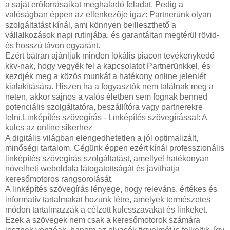
a saját erőforrásaikat meghaladó feladat. Pedig a
valóságban éppen az ellenkezője igaz: Partnerünk olyan
szolgáltatást kínál, ami könnyen beilleszthető a
vállalkozások napi rutinjába, és garantáltan megtérül rövid-
és hosszú távon egyaránt.
Ezért bátran ajánljuk minden lokális piacon tevékenykedő
kkv-nak, hogy vegyék fel a kapcsolatot Partnerünkkel, és
kezdjék meg a közös munkát a hatékony online jelenlét
kialakítására. Hiszen ha a fogyasztók nem találnak meg a
neten, akkor sajnos a valós életben sem fognak benned
potenciális szolgáltatóra, beszállítóra vagy partnerekre
lelni.Linképítés szövegírás - Linképítés szövegírással: A
kulcs az online sikerhez
A digitális világban elengedhetetlen a jól optimalizált,
minőségi tartalom. Cégünk éppen ezért kínál professzionális
linképítés szövegírás szolgáltatást, amellyel hatékonyan
növelheti weboldala látogatottságát és javíthatja
keresőmotoros rangsorolását.
A linképítés szövegírás lényege, hogy releváns, értékes és
informatív tartalmakat hozunk létre, amelyek természetes
módon tartalmazzák a célzott kulcsszavakat és linkeket.
Ezek a szövegek nem csak a keresőmotorok számára