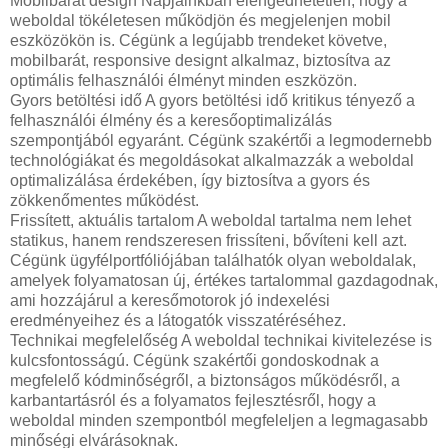
Mobilbarát design Napjainkban elengedhetetlen, hogy a
weboldal tökéletesen működjön és megjelenjen mobil
eszközökön is. Cégünk a legújabb trendeket követve,
mobilbarát, responsive designt alkalmaz, biztosítva az
optimális felhasználói élményt minden eszközön.
Gyors betöltési idő A gyors betöltési idő kritikus tényező a
felhasználói élmény és a keresőoptimalizálás
szempontjából egyaránt. Cégünk szakértői a legmodernebb
technológiákat és megoldásokat alkalmazzák a weboldal
optimalizálása érdekében, így biztosítva a gyors és
zökkenőmentes működést.
Frissített, aktuális tartalom A weboldal tartalma nem lehet
statikus, hanem rendszeresen frissíteni, bővíteni kell azt.
Cégünk ügyfélportfóliójában találhatók olyan weboldalak,
amelyek folyamatosan új, értékes tartalommal gazdagodnak,
ami hozzájárul a keresőmotorok jó indexelési
eredményeihez és a látogatók visszatéréséhez.
Technikai megfelelőség A weboldal technikai kivitelezése is
kulcsfontosságú. Cégünk szakértői gondoskodnak a
megfelelő kódminőségről, a biztonságos működésről, a
karbantartásról és a folyamatos fejlesztésről, hogy a
weboldal minden szempontból megfeleljen a legmagasabb
minőségi elvárásoknak.