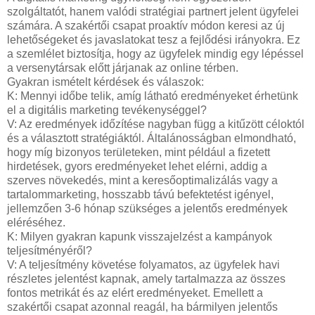
szolgáltatót, hanem valódi stratégiai partnert jelent ügyfelei
számára. A szakértői csapat proaktív módon keresi az új
lehetőségeket és javaslatokat tesz a fejlődési irányokra. Ez
a szemlélet biztosítja, hogy az ügyfelek mindig egy lépéssel
a versenytársak előtt járjanak az online térben.
Gyakran ismételt kérdések és válaszok:
K: Mennyi időbe telik, amíg látható eredményeket érhetünk
el a digitális marketing tevékenységgel?
V: Az eredmények időzítése nagyban függ a kitűzött céloktól
és a választott stratégiáktól. Általánosságban elmondható,
hogy míg bizonyos területeken, mint például a fizetett
hirdetések, gyors eredményeket lehet elérni, addig a
szerves növekedés, mint a keresőoptimalizálás vagy a
tartalommarketing, hosszabb távú befektetést igényel,
jellemzően 3-6 hónap szükséges a jelentős eredmények
eléréséhez.
K: Milyen gyakran kapunk visszajelzést a kampányok
teljesítményéről?
V: A teljesítmény követése folyamatos, az ügyfelek havi
részletes jelentést kapnak, amely tartalmazza az összes
fontos metrikát és az elért eredményeket. Emellett a
szakértői csapat azonnal reagál, ha bármilyen jelentős